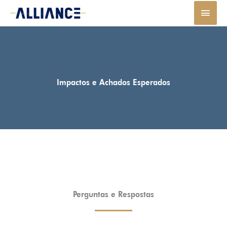
Ir
MEN
para
PRIN
o
conteúdo
Impactos e Achados Esperados
Perguntas e Respostas